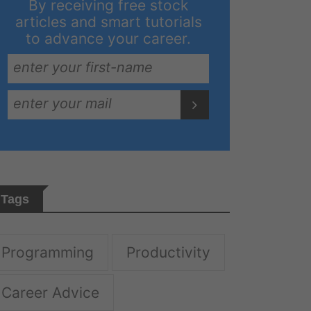
By receiving free stock
articles and smart tutorials
to advance your career.
Tags
 to
Programming
Productivity
Career Advice