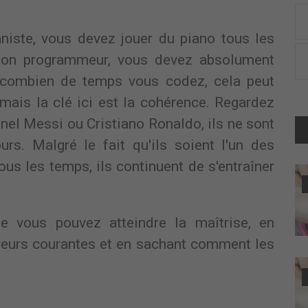
niste, vous devez jouer du piano tous les
We won't send you spam. Unsubscribe at any time.
 bon programmeur, vous devez absolument
 combien de temps vous codez, cela peut
YES, GET IT NOW
ais la clé ici est la cohérence. Regardez
el Messi ou Cristiano Ronaldo, ils ne sont
s. Malgré le fait qu'ils soient l'un des
us les temps, ils continuent de s'entraîner
ue vous pouvez atteindre la maîtrise, en
reurs courantes et en sachant comment les