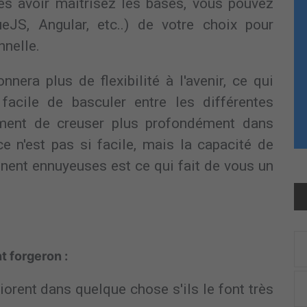
ès avoir maîtrisez les bases, vous pouvez
eJS, Angular, etc..) de votre choix pour
nnelle.
nera plus de flexibilité à l'avenir, ce qui
facile de basculer entre les différentes
ement de creuser plus profondément dans
ce n'est pas si facile, mais la capacité de
nnent ennuyeuses est ce qui fait de vous un
Save Your Money Today!
 receiving free stock articles and smart tutorials
advance your career...
t forgeron :
iorent dans quelque chose s'ils le font très