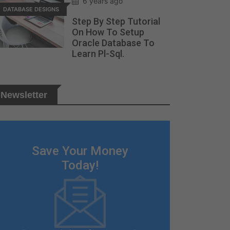
6 years ago
DATABASE DESIGNS
Step By Step Tutorial
On How To Setup
Oracle Database To
Learn Pl-Sql.
Newsletter
Save Your Money
Today!