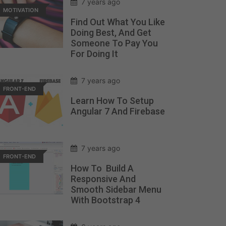
7 years ago
MOTIVATION
Find Out What You Like
Doing Best, And Get
Someone To Pay You
For Doing It
7 years ago
FRONT-END
Learn How To Setup
Angular 7 And Firebase
7 years ago
FRONT-END
How To Build A
Responsive And
Smooth Sidebar Menu
With Bootstrap 4