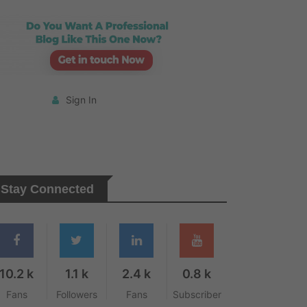
Sign In
Stay Connected
10.2 k
1.1 k
2.4 k
0.8 k
Fans
Followers
Fans
Subscriber