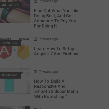
7 years ago
MOTIVATION
Find Out What You Like
Doing Best, And Get
Someone To Pay You
For Doing It
7 years ago
FRONT-END
Learn How To Setup
Angular 7 And Firebase
7 years ago
FRONT-END
How To Build A
Responsive And
Smooth Sidebar Menu
With Bootstrap 4