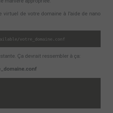
de manière appropriée.
ôte virtuel de votre domaine à l'aide de nano
:
ailable
/
votre_domaine
.
conf
tante. Ça devrait ressembler à ça:
re_domaine.conf