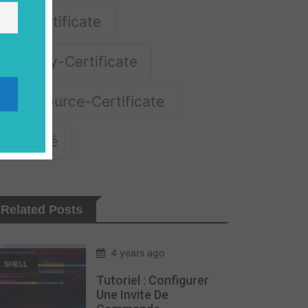
Ssl-Certificate
Security-Certificate
Opensource-Certificate
Securité
Related Posts
4 years ago
SHELL
Tutoriel : Configurer
Une Invite De