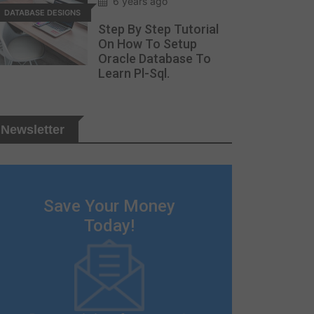
6 years ago
DATABASE DESIGNS
Step By Step Tutorial
On How To Setup
Oracle Database To
Learn Pl-Sql.
Newsletter
Save Your Money
Today!