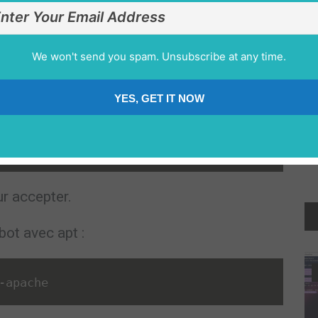
être obsolètes. Cependant, les développeurs
iel de logiciels Ubuntu avec des versions à
We won't send you spam. Unsubscribe at any time.
tiel ici.
YES, GET IT NOW
tbot
/
certbot
r accepter.
ot avec apt :
-
apache