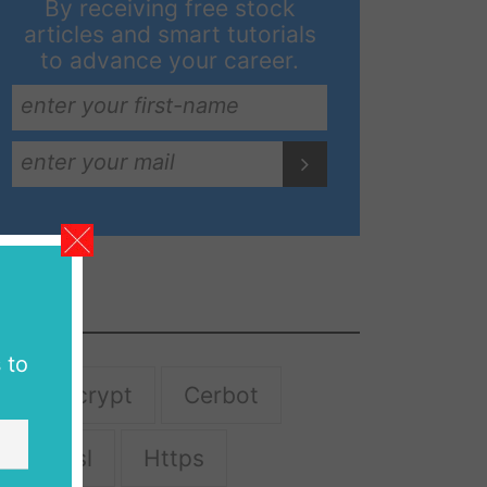
By receiving free stock
articles and smart tutorials
to advance your career.
Tags
 to
Letsencrypt
Cerbot
Free-Ssl
Https