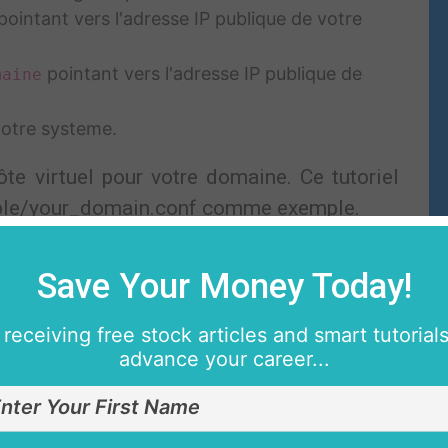
pointant vers l'adresse IP publique de votre
pointant vers l'adresse IP publique de
maine
votre systeme.
ôte virtuel pour votre domaine. Ce tutoriel
lable/your_domain.conf comme exemple.
Save Your Money Today!
 receiving free stock articles and smart tutorials
advance your career...
t's Encrypt pour obtenir un certificat SSL
ot sur votre serveur (ubuntu).
 actif, de sorte que les packages Certbot