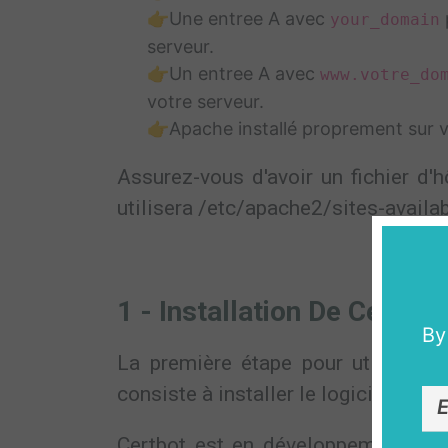
👉Une entree A avec
your_domain
serveur.
👉Un entree A avec
www.votre_do
votre serveur.
👉Apache installé proprement sur 
Assurez-vous d'avoir un fichier d'h
utilisera /etc/apache2/sites-avai
1 - Installation De Certbot
By
La première étape pour utiliser Le
consiste à installer le logiciel Certb
Certbot est en développement très