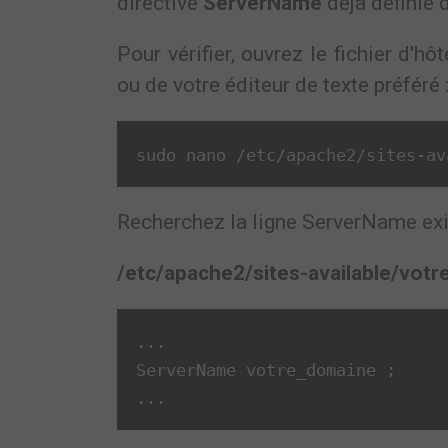
directive
ServerName
déjà définie 
Pour vérifier, ouvrez le fichier d'h
ou de votre éditeur de texte préféré 
sudo nano 
/
etc
/
apache2
/
sites
-
av
Recherchez la ligne ServerName exis
/etc/apache2/sites-available/vot
.
.
.
ServerName votre_domaine 
;
.
.
.