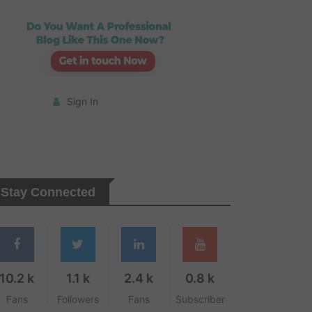
Sign In
Stay Connected
10.2 k
1.1 k
2.4 k
0.8 k
Fans
Followers
Fans
Subscriber