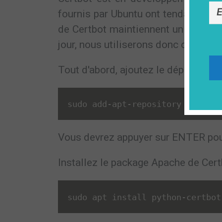
fournis par Ubuntu ont tendance à 
de Certbot maintiennent un référent
jour, nous utiliserons donc ce référen
Tout d'abord, ajoutez le dépôt :
sudo add
-
apt
-
repository ppa
:
cer
Vous devrez appuyer sur ENTER pou
Installez le package Apache de Certb
sudo apt install python
-
certbot